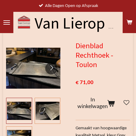
Alle Dagen Open op Afspraak
Ga
direct
naar
Van Lierop Woning & Projectstoffering
de
hoofdinhoud
Dienblad
Rechthoek -
Toulon
€ 71,00
In
winkelwagen
Gemaakt van hoogwaardige
kwaliteit Metaal, kleur Grey