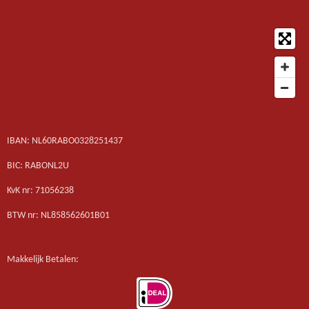
IBAN: NL60RABO0328251437
BIC: RABONL2U
KvK nr: 71056238
BTW nr: NL858562601B01
Makkelijk Betalen: