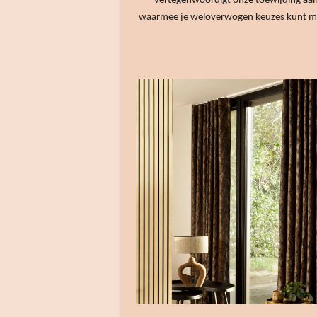
vertegenwoordigt onze toewijding aan kw
waarmee je weloverwogen keuzes kunt make