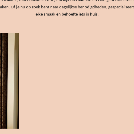
aliteit, functionaliteit en stijl. Bekijk ons aanbod en vind gedetailleerde b
n. Of je nu op zoek bent naar dagelijkse benodigdheden, gespecialiseerde 
elke smaak en behoefte iets in huis.