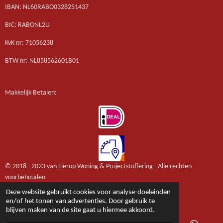
IBAN: NL60RABO0328251437
BIC: RABONL2U
KvK nr: 71056238
BTW nr: NL858562601B01
Makkelijk Betalen:
© 2018 - 2023 van Lierop Woning & Projectstoffering - Alle rechten
voorbehouden
Powered by
JouwWeb
Deze website gebruikt cookies voor analyse-doeleinden
en/of het tonen van advertenties. Door gebruik te
blijven maken van de site gaat u hiermee akkoord.