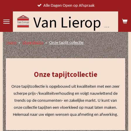
Alle Dagen Open op Afspraak
Ga
direct
naar
Van Lierop Woning & Projectstoffering
de
hoofdinhoud
Home
»
Vloerkleden
»
Onze tapijt collectie
Onze tapijtcollectie
Onze tapijtcollectie is opgebouwd uit kwaliteiten met een zeer
scherpe prijs-/kwaliteitverhouding en volgt nauwlettend de
trends op de consumenten- en zakelijke markt.
U kunt van
onze collectie tapijten een vloerkleed op maat laten maken.
Helemaal naar uw eigen wensen qua afmeting en afwerking.