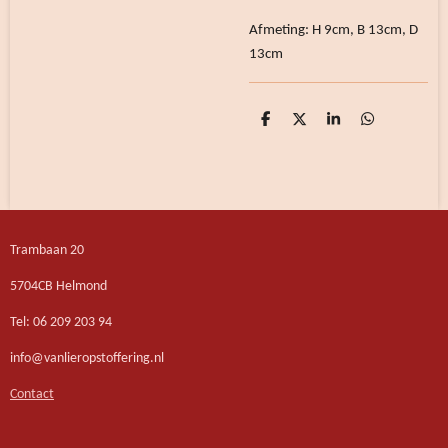
Afmeting: H 9cm, B 13cm, D
13cm
D
D
S
D
e
e
h
e
l
e
a
l
e
l
r
e
n
e
n
Trambaan 20
5704CB Helmond
Tel: 06 209 203 94
info@vanlieropstoffering.nl
Contact