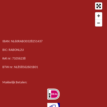
IBAN: NL60RABO0328251437
BIC: RABONL2U
KvK nr: 71056238
BTW nr: NL858562601B01
Makkelijk Betalen: