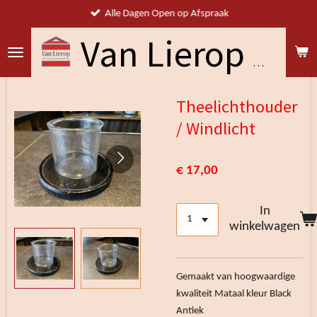
Alle Dagen Open op Afspraak
Ga
direct
naar
Van Lierop Woning & Projectstoffering
de
hoofdinhoud
Theelichthouder
/ Windlicht
€ 17,00
In
winkelwagen
Gemaakt van hoogwaardige
kwaliteit Mataal kleur Black
Antiek