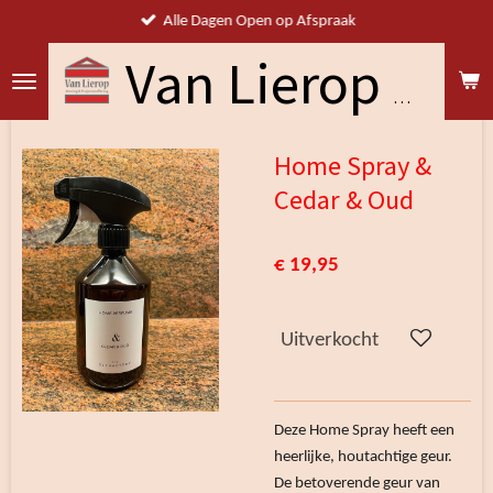
Alle Dagen Open op Afspraak
Ga
direct
naar
Van Lierop Woning & Projectstoffering
de
hoofdinhoud
Home Spray &
Cedar & Oud
€ 19,95
Uitverkocht
Deze Home Spray heeft een
heerlijke, houtachtige geur.
De betoverende geur van